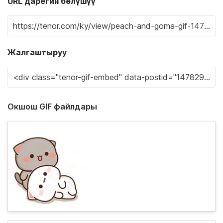
URL дарегин бөлүшүү
Жалгаштыруу
Окшош GIF файлдары