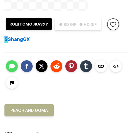
КОШТОМО ЖАЗУУ
● SD GIF
● HD GIF
S
ShangGX
PEACH AND GOMA