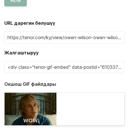
WOW
URL дарегин бөлүшүү
Жалгаштыруу
Окшош GIF файлдары