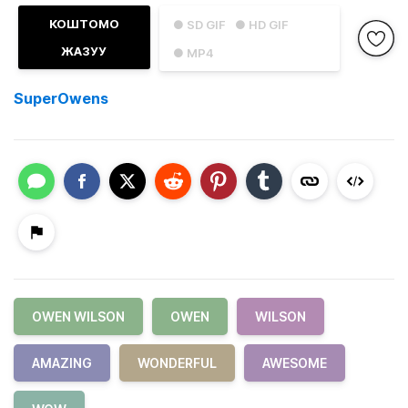
КОШТОМО
● SD GIF
● HD GIF
ЖАЗУУ
● MP4
SuperOwens
OWEN WILSON
OWEN
WILSON
AMAZING
WONDERFUL
AWESOME