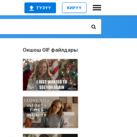
ТҮЗҮҮ
КИРҮҮ
Окшош GIF файлдары