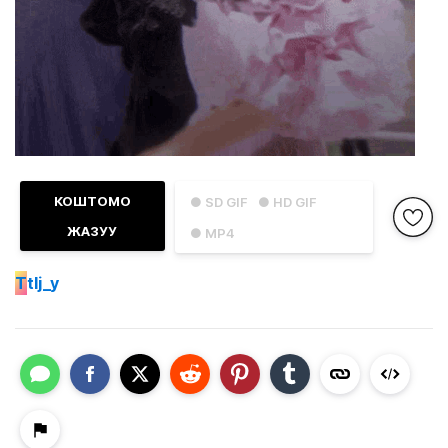
КОШТОМО
● SD GIF
● HD GIF
ЖАЗУУ
● MP4
T
tlj_y