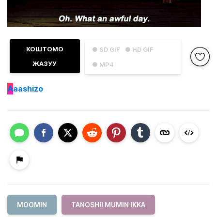
КОШТОМО
● SD GIF
● HD GIF
ЖАЗУУ
● MP4
A
aashizo
MOOMIN
TANOSHII MUMIN IKKA