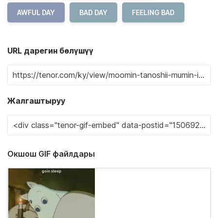
AWFUL DAY
BAD DAY
FEELING BAD
URL дарегин бөлүшүү
Жалгаштыруу
Окшош GIF файлдары