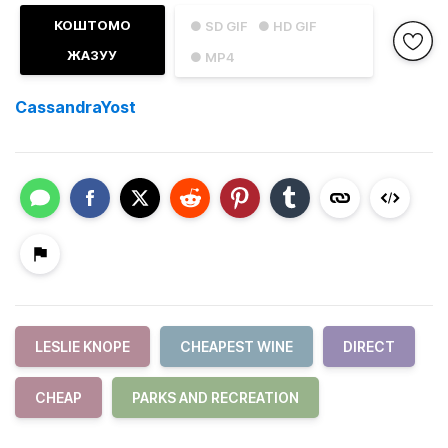
КОШТОМО
● SD GIF
● HD GIF
ЖАЗУУ
● MP4
CassandraYost
LESLIE KNOPE
CHEAPEST WINE
DIRECT
CHEAP
PARKS AND RECREATION