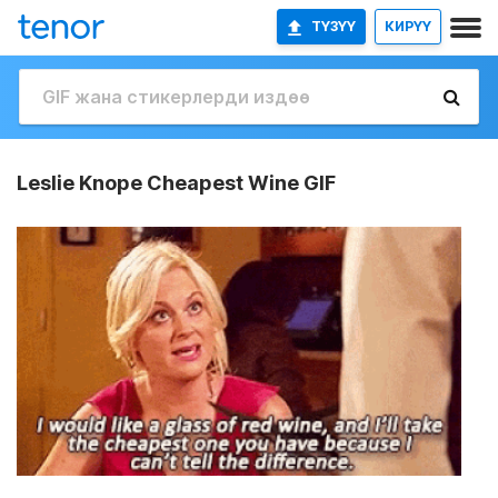
ТҮЗҮҮ
КИРҮҮ
Leslie Knope Cheapest Wine GIF