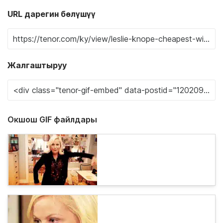
URL дарегин бөлүшүү
Жалгаштыруу
Окшош GIF файлдары