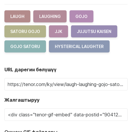
LAUGH
LAUGHING
GOJO
SATORU GOJO
JJK
JUJUTSU KAISEN
GOJO SATORU
HYSTERICAL LAUGHTER
URL дарегин бөлүшүү
Жалгаштыруу
Окшош GIF файлдары