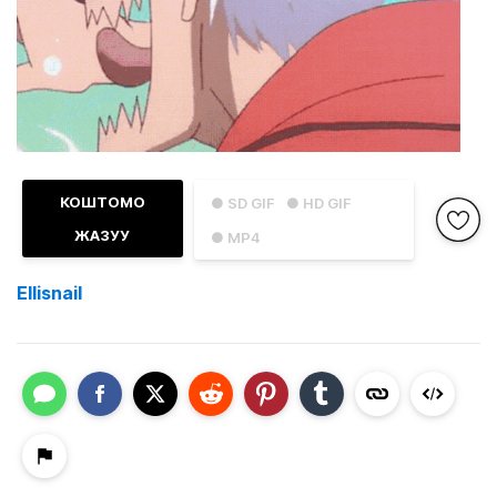
КОШТОМО
● SD GIF
● HD GIF
ЖАЗУУ
● MP4
Ellisnail