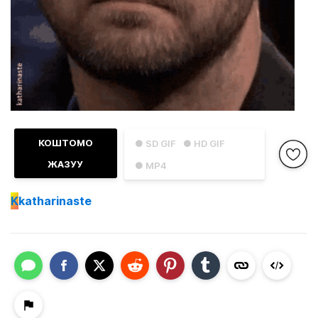
КОШТОМО
● SD GIF
● HD GIF
ЖАЗУУ
● MP4
K
katharinaste