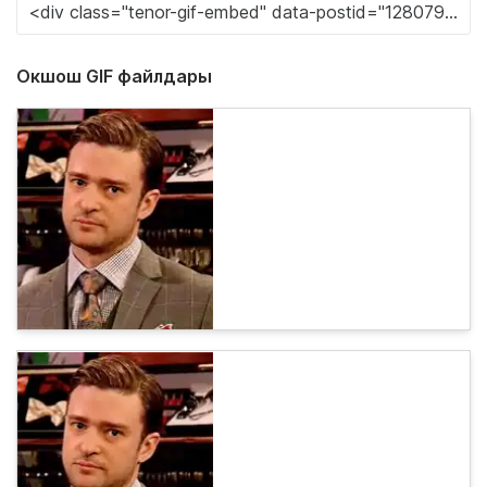
Окшош GIF файлдары