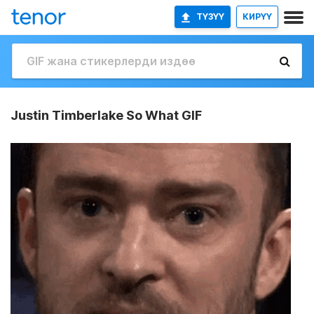
ТҮЗҮҮ
КИРҮҮ
Justin Timberlake So What GIF