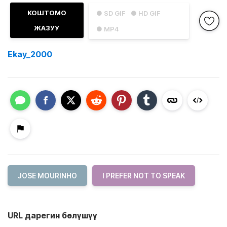
КОШТОМО
● SD GIF
● HD GIF
ЖАЗУУ
● MP4
Ekay_2000
JOSE MOURINHO
I PREFER NOT TO SPEAK
URL дарегин бөлүшүү