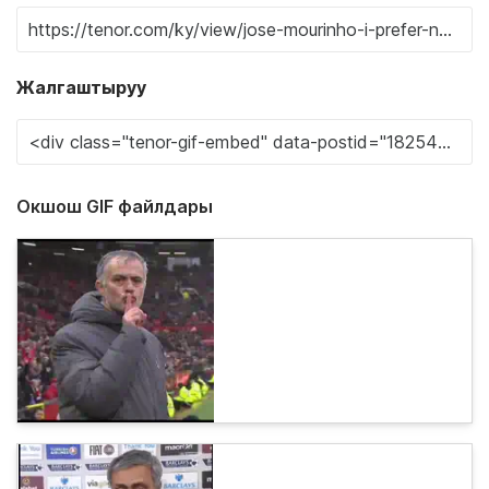
Жалгаштыруу
Окшош GIF файлдары