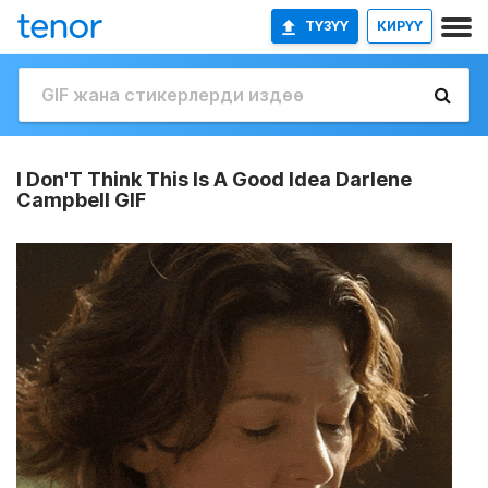
ТҮЗҮҮ
КИРҮҮ
I Don'T Think This Is A Good Idea Darlene
Campbell GIF