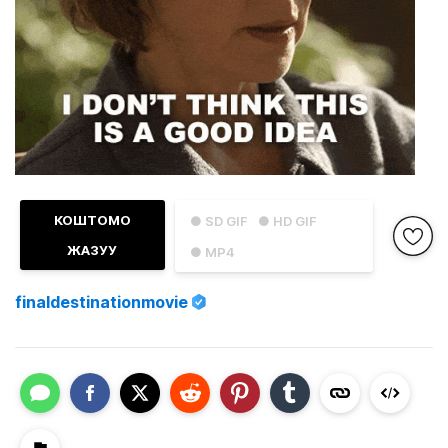
КОШТОМО
● SD GIF
● HD GIF
ЖАЗУУ
● MP4
finaldestinationmovie