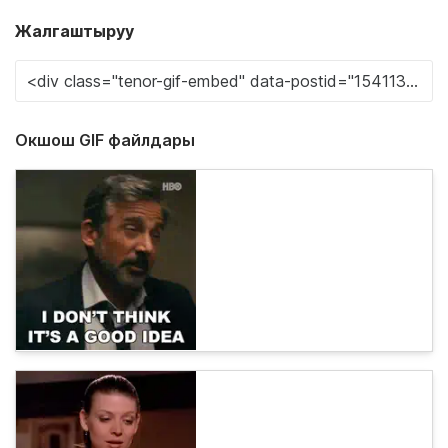
Жалгаштыруу
Окшош GIF файлдары