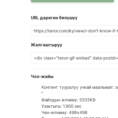
URL дарегин бөлүшүү
Жалгаштыруу
Чоо-жайы
Контент тууралуу учкай маалымат: a ma
"
Файлдын өлчөмү: 5335KB
Узактыгы: 1.900 sec
Чен-өлчөмү: 498x498