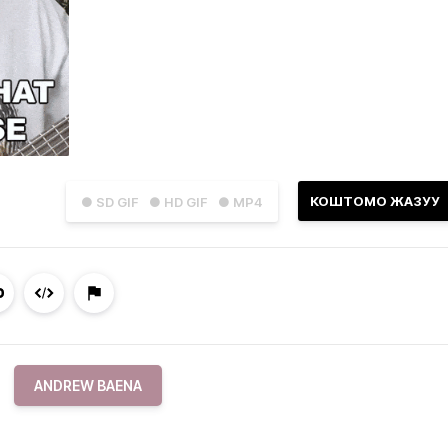
КОШТОМО ЖАЗУУ
● SD GIF
● HD GIF
● MP4
ANDREW BAENA