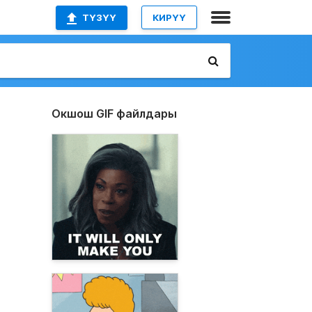
ТҮЗҮҮ
КИРҮҮ
Окшош GIF файлдары