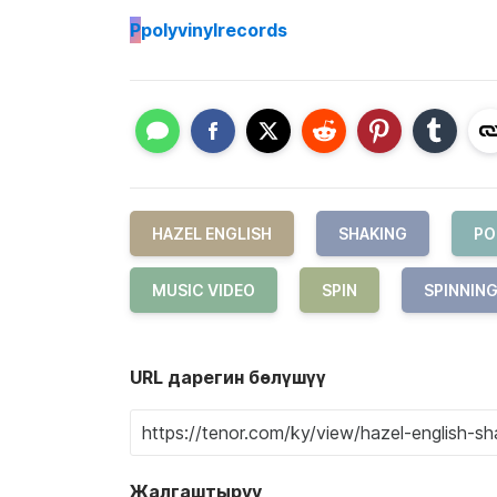
P
polyvinylrecords
HAZEL ENGLISH
SHAKING
PO
MUSIC VIDEO
SPIN
SPINNIN
URL дарегин бөлүшүү
Жалгаштыруу