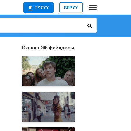
ТҮЗҮҮ
КИРҮҮ
Окшош GIF файлдары