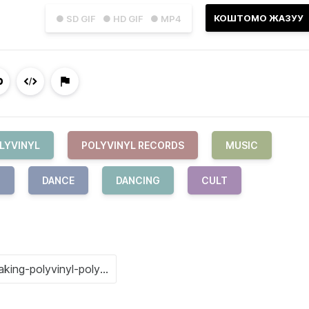
КОШТОМО ЖАЗУУ
● SD GIF
● HD GIF
● MP4
LYVINYL
POLYVINYL RECORDS
MUSIC
G
DANCE
DANCING
CULT