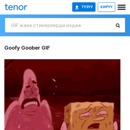
ТҮЗҮҮ
КИРҮҮ
Goofy Goober GIF