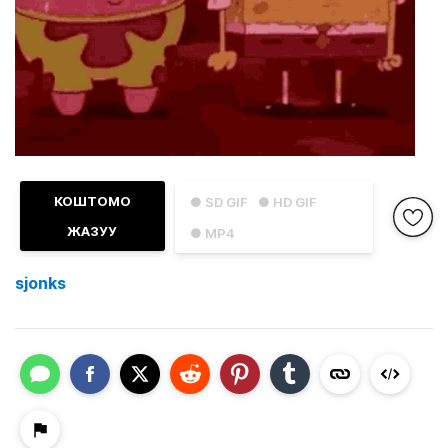
КОШТОМО
● SD GIF
● HD GIF
ЖАЗУУ
● MP4
sjonks