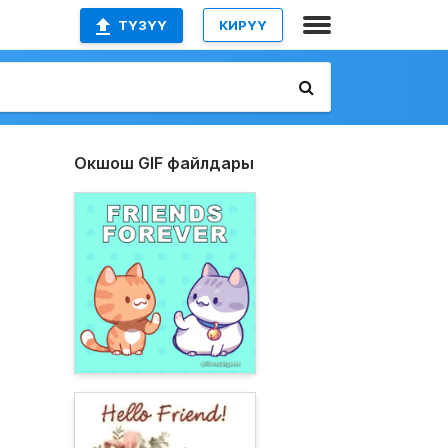
ТҮЗҮҮ
КИРҮҮ
Окшош GIF файлдары