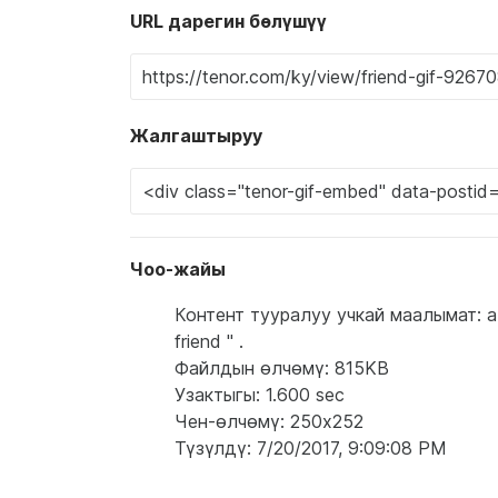
URL дарегин бөлүшүү
Жалгаштыруу
Чоо-жайы
Контент тууралуу учкай маалымат: a ma
friend '' .
Файлдын өлчөмү: 815KB
Узактыгы: 1.600 sec
Чен-өлчөмү: 250x252
Түзүлдү: 7/20/2017, 9:09:08 PM