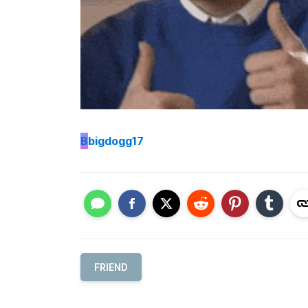
B
bigdogg17
FRIEND