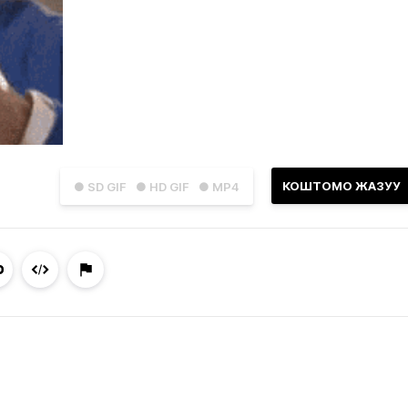
КОШТОМО ЖАЗУУ
● SD GIF
● HD GIF
● MP4