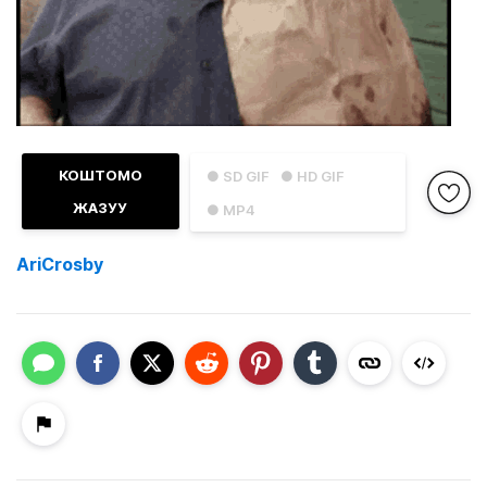
КОШТОМО
● SD GIF
● HD GIF
ЖАЗУУ
● MP4
AriCrosby