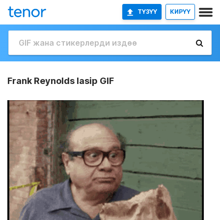
ТҮЗҮҮ
КИРҮҮ
Frank Reynolds Iasip GIF