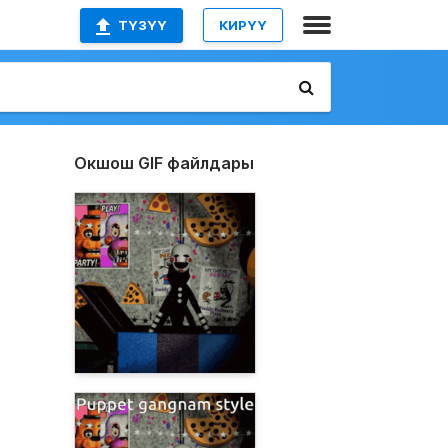
ТҮЗҮҮ
КИРҮҮ
Окшош GIF файлдары