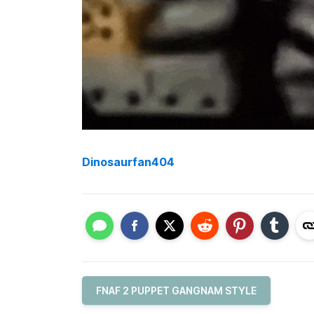
Dinosaurfan404
FNAF 2 PUPPET GANGNAM STYLE