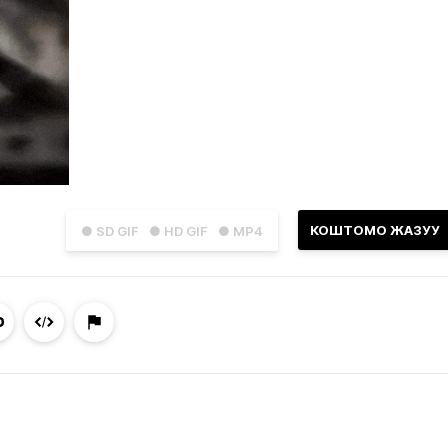
КОШТОМО ЖАЗУУ
● SD GIF
● HD GIF
● MP4