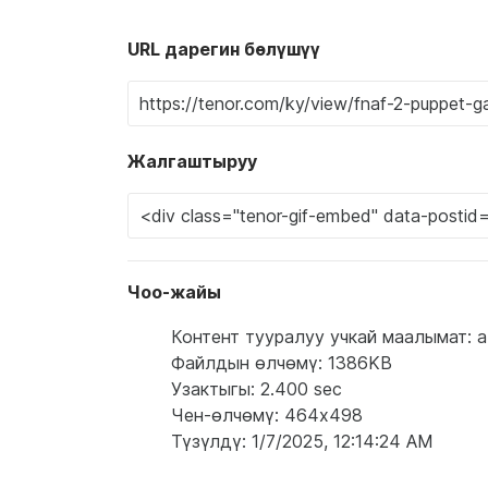
URL дарегин бөлүшүү
Жалгаштыруу
Чоо-жайы
Контент тууралуу учкай маалымат: a blu
Файлдын өлчөмү: 1386KB
Узактыгы: 2.400 sec
Чен-өлчөмү: 464x498
Түзүлдү: 1/7/2025, 12:14:24 AM