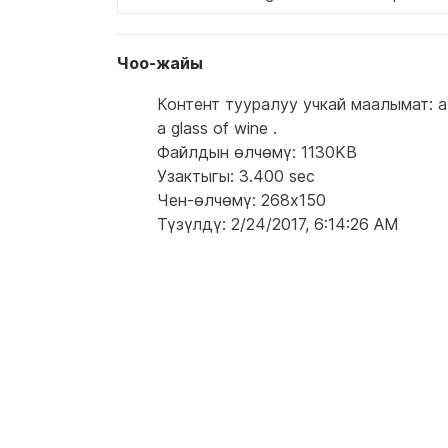
Чоо-жайы
Контент тууралуу учкай маалымат: a man
a glass of wine .
Файлдын өлчөмү: 1130KB
Узактыгы: 3.400 sec
Чен-өлчөмү: 268x150
Түзүлдү: 2/24/2017, 6:14:26 AM