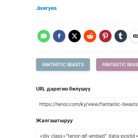
Jixeryes
FANTASTIC BEASTS
FANTASTIC BEAS
URL дарегин бөлүшүү
Жалгаштыруу