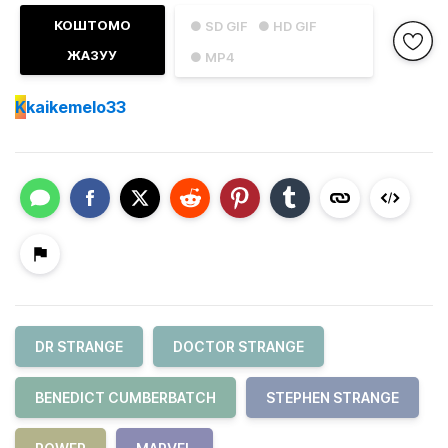
КОШТОМО
● SD GIF
● HD GIF
ЖАЗУУ
● MP4
K
kaikemelo33
DR STRANGE
DOCTOR STRANGE
BENEDICT CUMBERBATCH
STEPHEN STRANGE