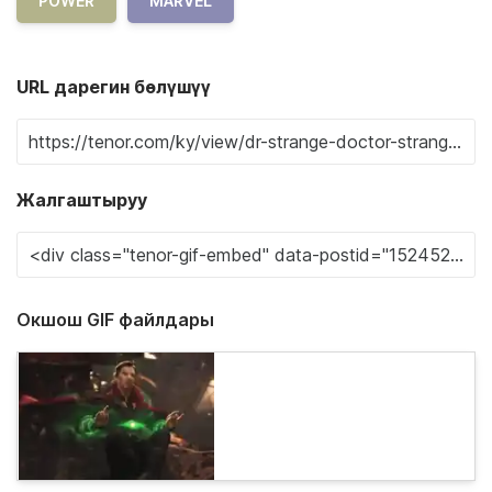
POWER
MARVEL
URL дарегин бөлүшүү
Жалгаштыруу
Окшош GIF файлдары