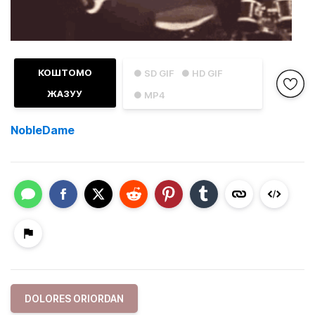
КОШТОМО
● SD GIF
● HD GIF
ЖАЗУУ
● MP4
NobleDame
DOLORES ORIORDAN