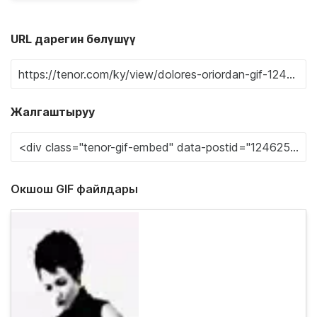
URL дарегин бөлүшүү
Жалгаштыруу
Окшош GIF файлдары