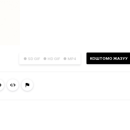
КОШТОМО ЖАЗУУ
● SD GIF
● HD GIF
● MP4