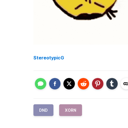
StereotypicG
DND
XORN