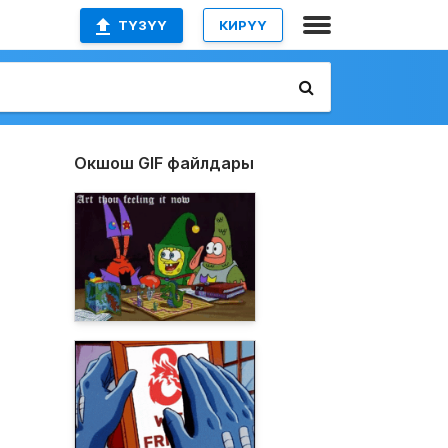
ТҮЗҮҮ
КИРҮҮ
Окшош GIF файлдары