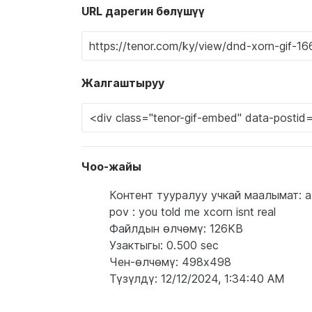
URL дарегин бөлүшүү
Жалгаштыруу
Чоо-жайы
Контент тууралуу учкай маалымат: a ye
pov : you told me xcorn isnt real
Файлдын өлчөмү: 126KB
Узактыгы: 0.500 sec
Чен-өлчөмү: 498x498
Түзүлдү: 12/12/2024, 1:34:40 AM