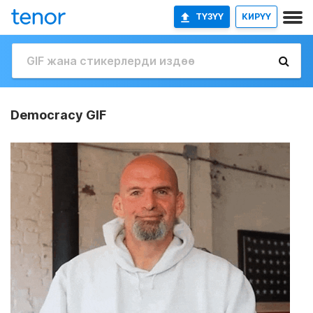
ТҮЗҮҮ
КИРҮҮ
Democracy GIF