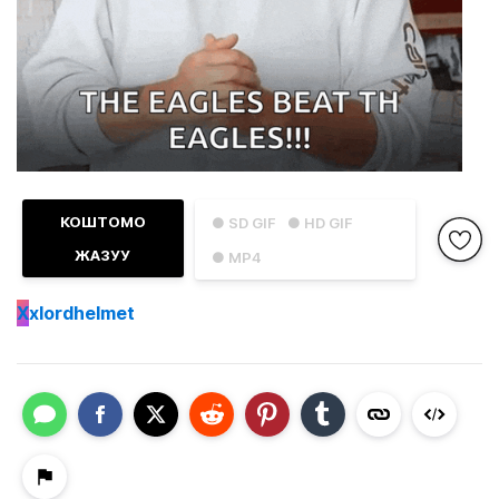
КОШТОМО
● SD GIF
● HD GIF
ЖАЗУУ
● MP4
X
xlordhelmet