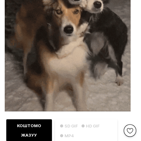
КОШТОМО
● SD GIF
● HD GIF
ЖАЗУУ
● MP4