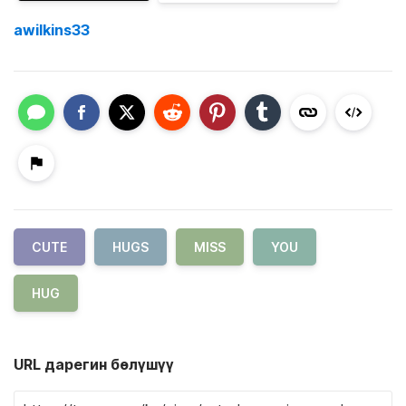
awilkins33
CUTE
HUGS
MISS
YOU
HUG
URL дарегин бөлүшүү