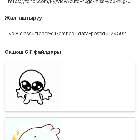
Жалгаштыруу
Окшош GIF файлдары