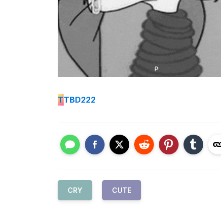
T
TBD222
CRY
CUTE