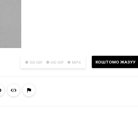
КОШТОМО ЖАЗУУ
● SD GIF
● HD GIF
● MP4