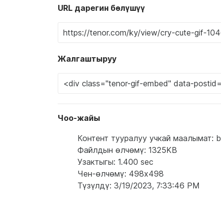
URL дарегин бөлүшүү
Жалгаштыруу
Чоо-жайы
Контент тууралуу учкай маалымат: bugs
Файлдын өлчөмү: 1325KB
Узактыгы: 1.400 sec
Чен-өлчөмү: 498x498
Түзүлдү: 3/19/2023, 7:33:46 PM