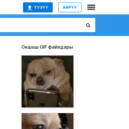
ТҮЗҮҮ
КИРҮҮ
Окшош GIF файлдары