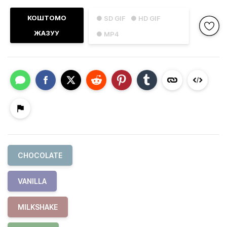
КОШТОМО
● SD GIF
● HD GIF
ЖАЗУУ
● MP4
CHOCOLATE
VANILLA
MILKSHAKE