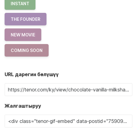
INSTANT
THE FOUNDER
NEW MOVIE
COMING SOON
URL дарегин бөлүшүү
Жалгаштыруу