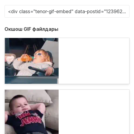
Окшош GIF файлдары