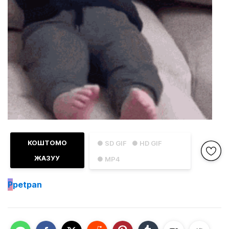
КОШТОМО
● SD GIF
● HD GIF
ЖАЗУУ
● MP4
P
petpan