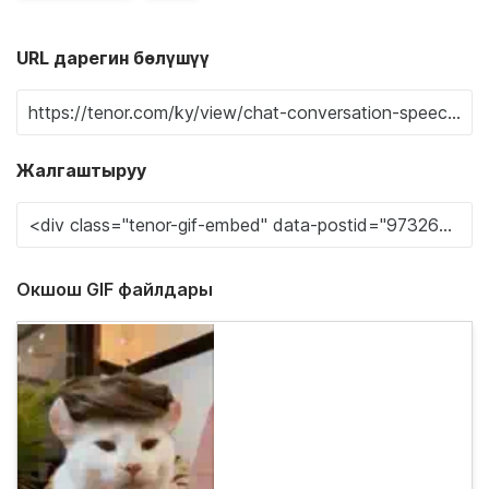
URL дарегин бөлүшүү
Жалгаштыруу
Окшош GIF файлдары