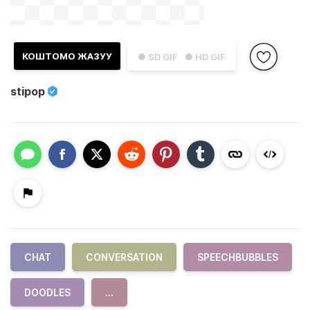
КОШТОМО ЖАЗУУ
● SD GIF
● HD GIF
stipop
CHAT
CONVERSATION
SPEECHBUBBLES
DOODLES
...