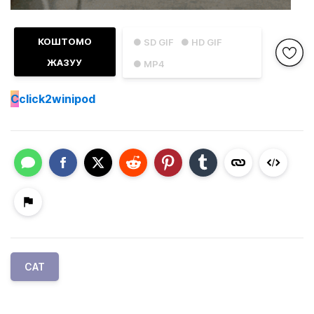
КОШТОМО
● SD GIF
● HD GIF
ЖАЗУУ
● MP4
C
click2winipod
CAT