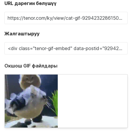
URL дарегин бөлүшүү
Жалгаштыруу
Окшош GIF файлдары