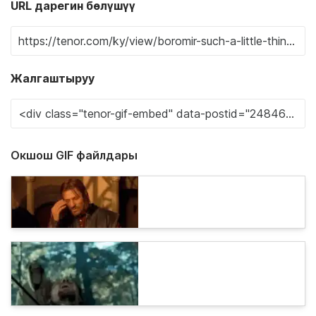
URL дарегин бөлүшүү
Жалгаштыруу
Окшош GIF файлдары