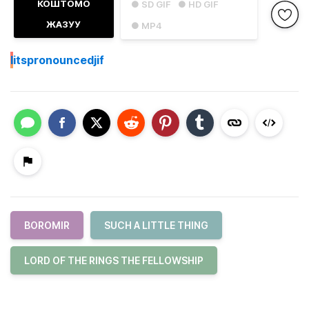
КОШТОМО
● SD GIF
● HD GIF
ЖАЗУУ
● MP4
I
itspronouncedjif
BOROMIR
SUCH A LITTLE THING
LORD OF THE RINGS THE FELLOWSHIP