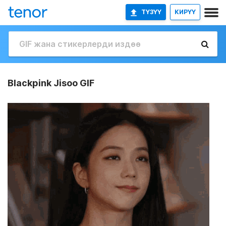
ТҮЗҮҮ
КИРҮҮ
Blackpink Jisoo GIF