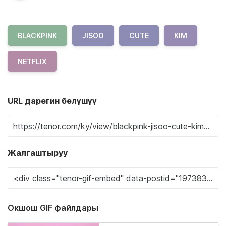
BLACKPINK
JISOO
CUTE
KIM
NETFLIX
URL дарегин бөлүшүү
Жалгаштыруу
Окшош GIF файлдары