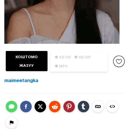
КОШТОМО
● SD GIF
● HD GIF
ЖАЗУУ
● MP4
maimeetangka