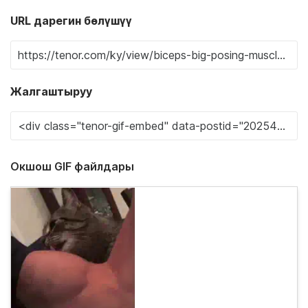
URL дарегин бөлүшүү
Жалгаштыруу
Окшош GIF файлдары