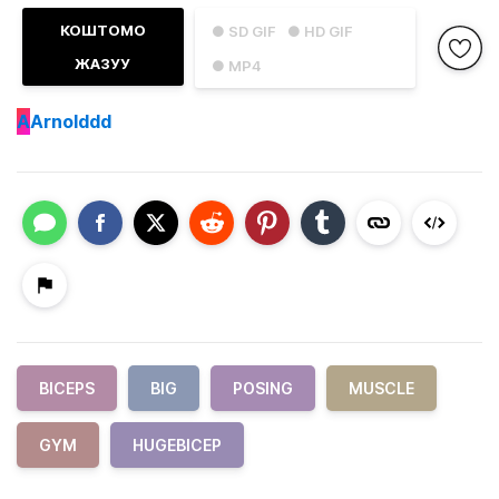
КОШТОМО
● SD GIF
● HD GIF
ЖАЗУУ
● MP4
A
Arnolddd
BICEPS
BIG
POSING
MUSCLE
GYM
HUGEBICEP