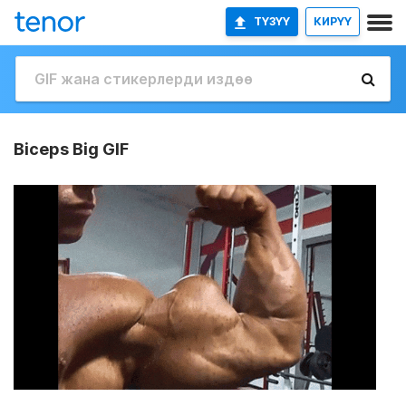
ТҮЗҮҮ
КИРҮҮ
Biceps Big GIF