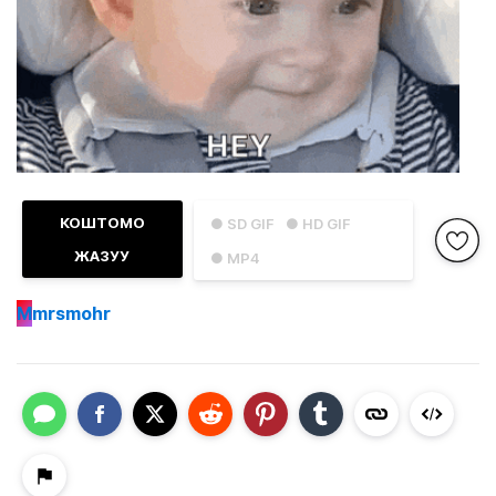
КОШТОМО
● SD GIF
● HD GIF
ЖАЗУУ
● MP4
M
mrsmohr