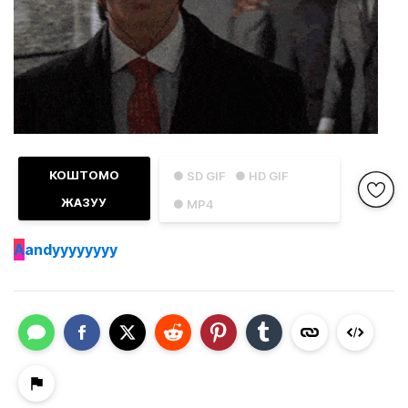
КОШТОМО
● SD GIF
● HD GIF
ЖАЗУУ
● MP4
A
andyyyyyyyy