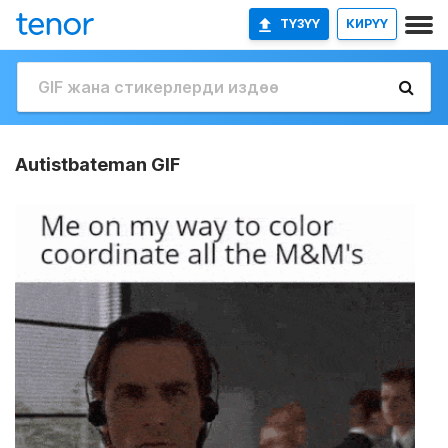
ТҮЗҮҮ
КИРҮҮ
Autistbateman GIF