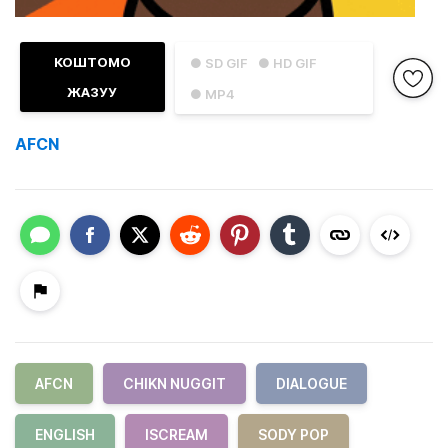
КОШТОМО
● SD GIF
● HD GIF
ЖАЗУУ
● MP4
AFCN
AFCN
CHIKN NUGGIT
DIALOGUE
ENGLISH
ISCREAM
SODY POP