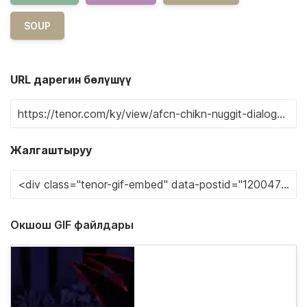
SOUP
URL дарегин бөлүшүү
Жалгаштыруу
Окшош GIF файлдары