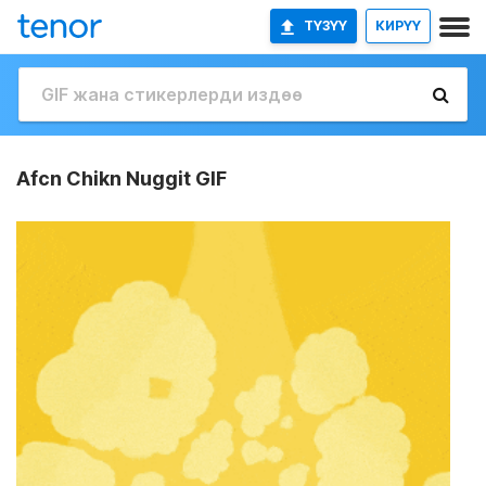
ТҮЗҮҮ
КИРҮҮ
Afcn Chikn Nuggit GIF