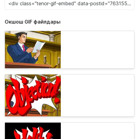
Окшош GIF файлдары