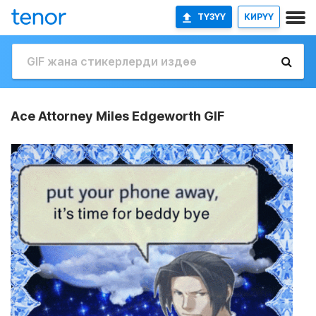
ТҮЗҮҮ
КИРҮҮ
Ace Attorney Miles Edgeworth GIF