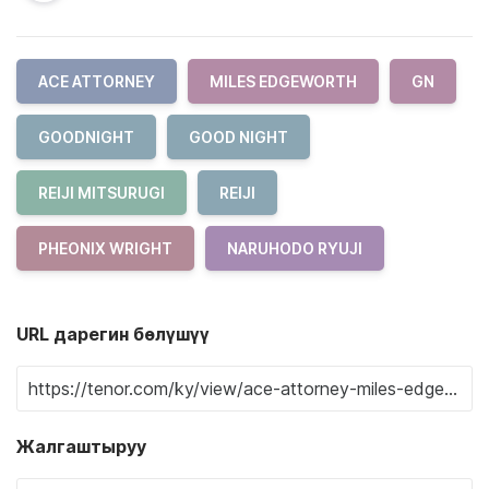
ACE ATTORNEY
MILES EDGEWORTH
GN
GOODNIGHT
GOOD NIGHT
REIJI MITSURUGI
REIJI
PHEONIX WRIGHT
NARUHODO RYUJI
URL дарегин бөлүшүү
Жалгаштыруу