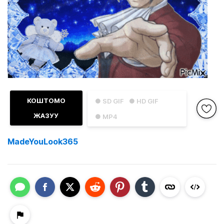
КОШТОМО
● SD GIF
● HD GIF
ЖАЗУУ
● MP4
MadeYouLook365