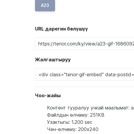
A23
URL дарегин бөлүшүү
Жалгаштыруу
Чоо-жайы
Контент тууралуу учкай маалымат: a ma
Файлдын өлчөмү: 251KB
Узактыгы: 1.200 sec
Чен-өлчөмү: 200x240