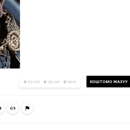
КОШТОМО ЖАЗУУ
● SD GIF
● HD GIF
● MP4