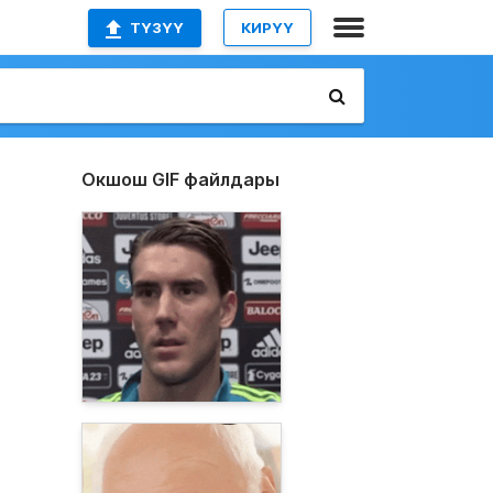
ТҮЗҮҮ
КИРҮҮ
Окшош GIF файлдары