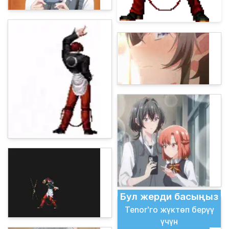
Бул жерди басыңыз
Tenor'го жүктөп берүү
үчүн