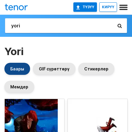
ТҮЗҮҮ
КИРҮҮ
Yori
Баары
GIF сүрөттөрү
Стикерлер
Мемдер