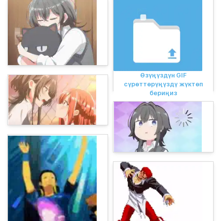
Өзүңүздүн GIF
сүрөттөрүңүздү жүктөп
бериңиз