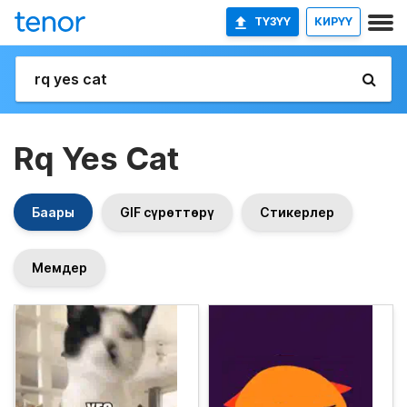
ТҮЗҮҮ
КИРҮҮ
Rq Yes Cat
Баары
GIF сүрөттөрү
Стикерлер
Мемдер