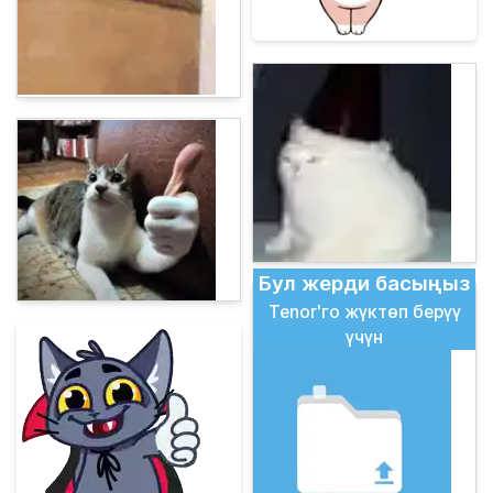
Бул жерди басыңыз
Tenor'го жүктөп берүү
үчүн