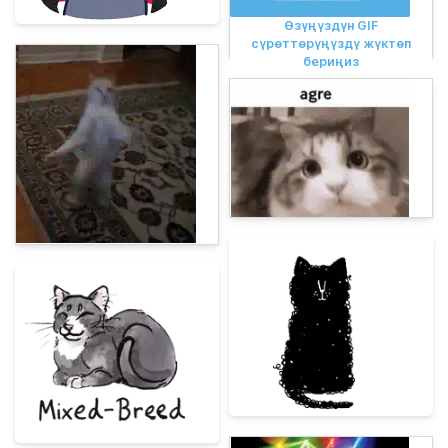
Өзүңүздүн GIF
сүрөттөрүңүздү жүктөп
бериңиз