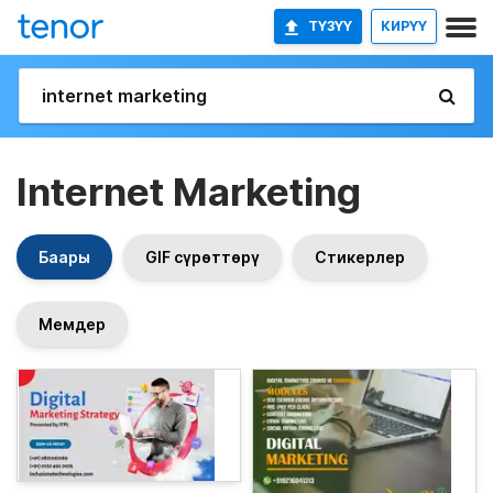
ТҮЗҮҮ
КИРҮҮ
Internet Marketing
Баары
GIF сүрөттөрү
Стикерлер
Мемдер