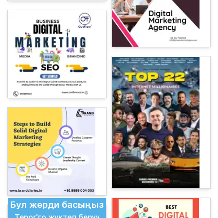
Бул жерди басыңыз
Tenor'го жүктөп берүү