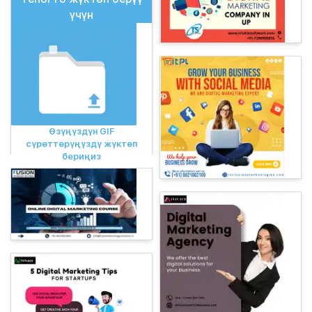
үчүн
Өзүңүздүн GIF
сүрөттөрүңүздү жүктөп
бериңиз