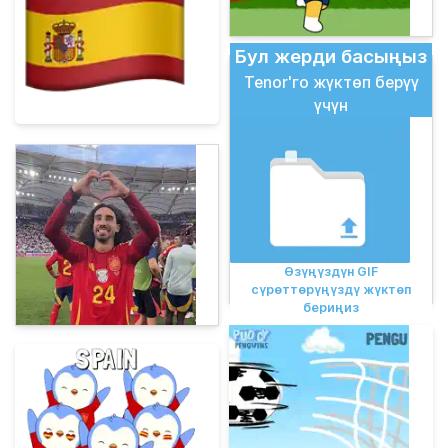
Бул жерди басыңыз
Tenor'го жүктөп берүү
үчүн
Өзүңүздүн GIF
сүрөттөрүңүздү жүктөп
бериңиз