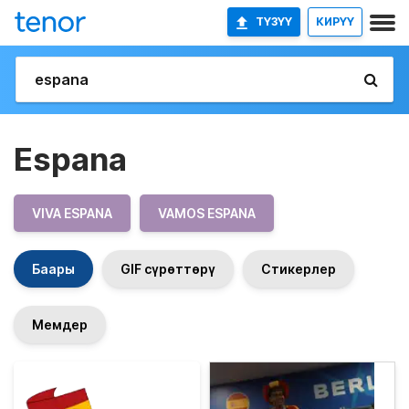
ТҮЗҮҮ
КИРҮҮ
Espana
VIVA ESPANA
VAMOS ESPANA
Баары
GIF сүрөттөрү
Стикерлер
Мемдер