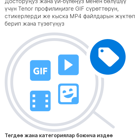
Досторуңуз жана үй-бүлөңүз менен бөлүшүү
үчүн Tenor профилиңизге GIF сүрөттөрүн,
стикерлерди же кыска MP4 файлдарын жүктөп
берип жана түзөтүңүз
Тегдөө жана категориялар боюнча издөө