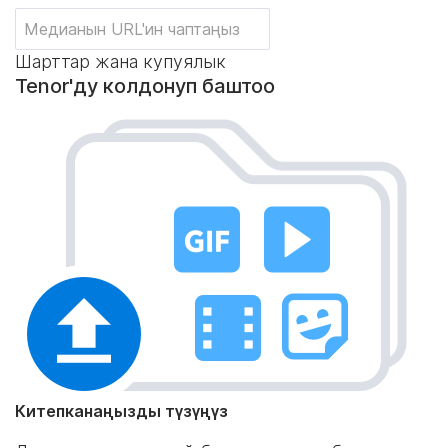
Шарттар жана купуялык
Tenor'ду колдонуп баштоо
Китепканаңызды түзүңүз