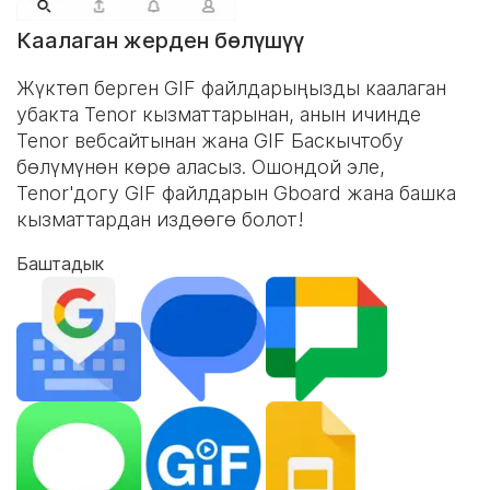
Каалаган жерден бөлүшүү
Жүктөп берген GIF файлдарыңызды каалаган
убакта Tenor кызматтарынан, анын ичинде
Tenor вебсайтынан жана
GIF Баскычтобу
бөлүмүнөн көрө аласыз. Ошондой эле,
Tenor'догу GIF файлдарын Gboard жана башка
кызматтардан издөөгө болот!
Баштадык