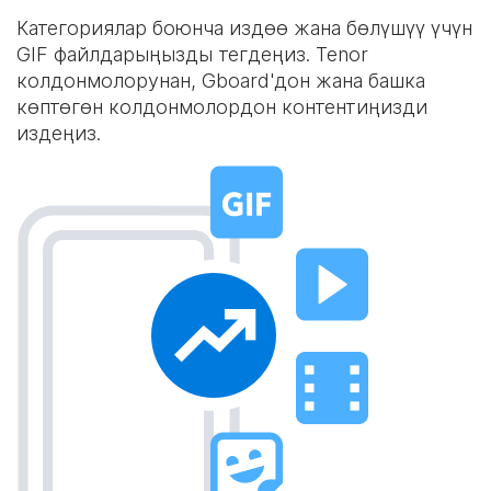
Категориялар боюнча издөө жана бөлүшүү үчүн
GIF файлдарыңызды тегдеңиз. Tenor
колдонмолорунан, Gboard'дон жана башка
көптөгөн колдонмолордон контентиңизди
издеңиз.