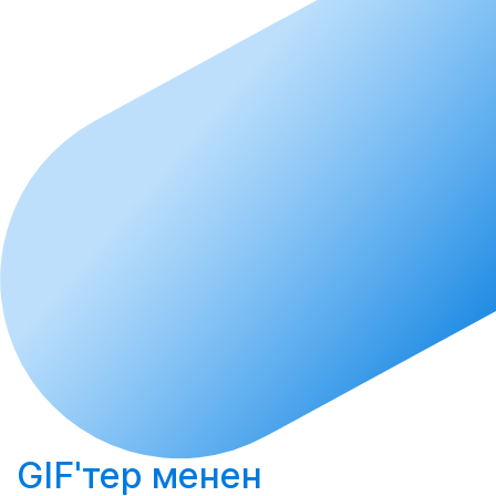
GIF'тер менен