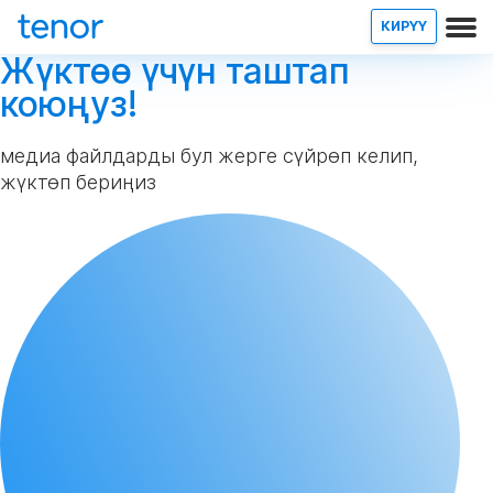
КИРҮҮ
Жүктөө үчүн таштап
коюңуз!
медиа файлдарды бул жерге сүйрөп келип,
жүктөп бериңиз