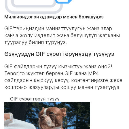
Миллиондогон адамдар менен бөлүшүңүз
GIF'териңиздин майнаптуулугун жана алар
канча жолу изделип жана бөлүшүлүп жатканы
тууралуу билип туруңуз.
Өзүңүздүн GIF сүрөттөрүңүздү түзүңүз
GIF файлдарын түзүү кызыктуу жана оңой!
Tenor'го жүктөп берген GIF жана MP4
файлдарын кыркуу, кесүү, контентиңизге жеке
коштомо жазууларды кошуу менен түзөтүңүз
GIF сүрөттөрүн түзүү