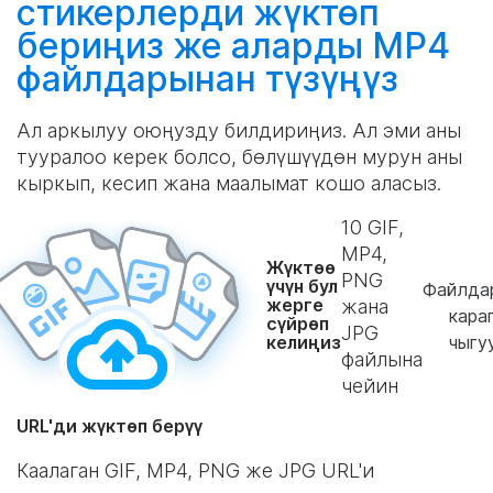
стикерлерди
жүктөп
бериңиз
же аларды MP4
файлдарынан
түзүңүз
Ал аркылуу оюңузду билдириңиз. Ал эми аны
тууралоо керек болсо, бөлүшүүдөн мурун аны
кыркып, кесип жана маалымат кошо аласыз.
10
GIF,
MP4,
Жүктөө
PNG
үчүн бул
Файлда
жерге
жана
кара
сүйрөп
JPG
келиңиз
чыгу
файлына
чейин
URL'ди жүктөп берүү
Каалаган GIF, MP4, PNG же JPG URL'и