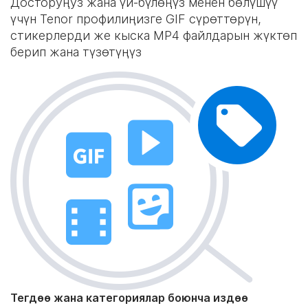
Досторуңуз жана үй-бүлөңүз менен бөлүшүү
үчүн Tenor профилиңизге GIF сүрөттөрүн,
стикерлерди же кыска MP4 файлдарын жүктөп
берип жана түзөтүңүз
Тегдөө жана категориялар боюнча издөө