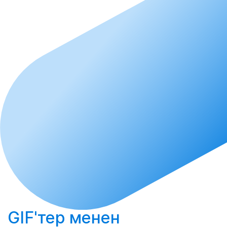
GIF'тер менен