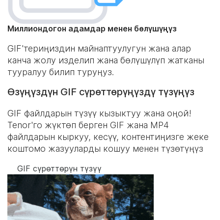
Миллиондогон адамдар менен бөлүшүңүз
GIF'териңиздин майнаптуулугун жана алар
канча жолу изделип жана бөлүшүлүп жатканы
тууралуу билип туруңуз.
Өзүңүздүн GIF сүрөттөрүңүздү түзүңүз
GIF файлдарын түзүү кызыктуу жана оңой!
Tenor'го жүктөп берген GIF жана MP4
файлдарын кыркуу, кесүү, контентиңизге жеке
коштомо жазууларды кошуу менен түзөтүңүз
GIF сүрөттөрүн түзүү