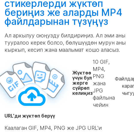
стикерлерди
жүктөп
бериңиз
же аларды MP4
файлдарынан
түзүңүз
Ал аркылуу оюңузду билдириңиз. Ал эми аны
тууралоо керек болсо, бөлүшүүдөн мурун аны
кыркып, кесип жана маалымат кошо аласыз.
10
GIF,
MP4,
Жүктөө
PNG
үчүн бул
Файлда
жерге
жана
кара
сүйрөп
JPG
келиңиз
чыгу
файлына
чейин
URL'ди жүктөп берүү
Каалаган GIF, MP4, PNG же JPG URL'и