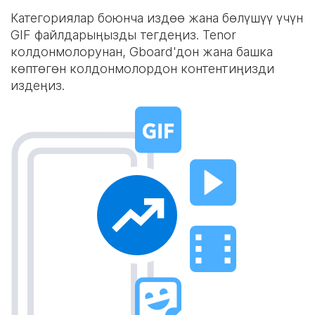
Категориялар боюнча издөө жана бөлүшүү үчүн
GIF файлдарыңызды тегдеңиз. Tenor
колдонмолорунан, Gboard'дон жана башка
көптөгөн колдонмолордон контентиңизди
издеңиз.