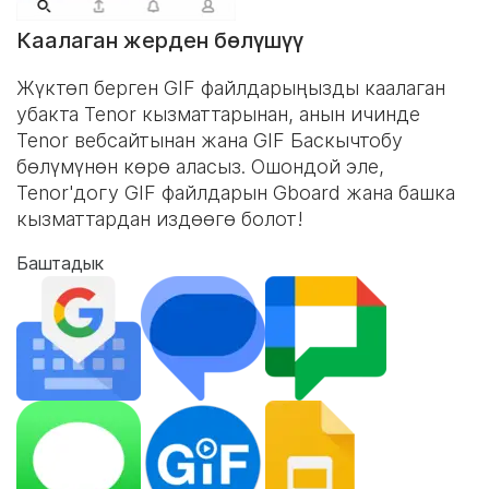
Каалаган жерден бөлүшүү
Жүктөп берген GIF файлдарыңызды каалаган
убакта Tenor кызматтарынан, анын ичинде
Tenor вебсайтынан жана
GIF Баскычтобу
бөлүмүнөн көрө аласыз. Ошондой эле,
Tenor'догу GIF файлдарын Gboard жана башка
кызматтардан издөөгө болот!
Баштадык