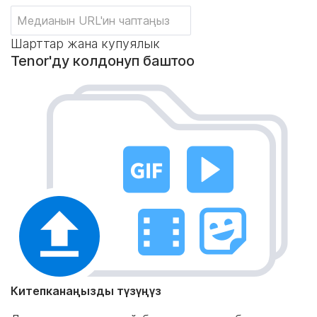
Шарттар жана купуялык
Tenor'ду колдонуп баштоо
Китепканаңызды түзүңүз