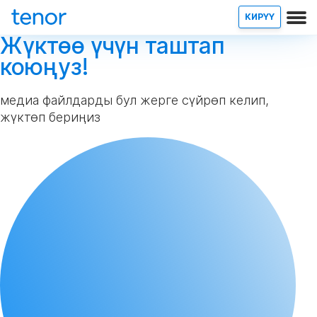
КИРҮҮ
Жүктөө үчүн таштап
коюңуз!
медиа файлдарды бул жерге сүйрөп келип,
жүктөп бериңиз