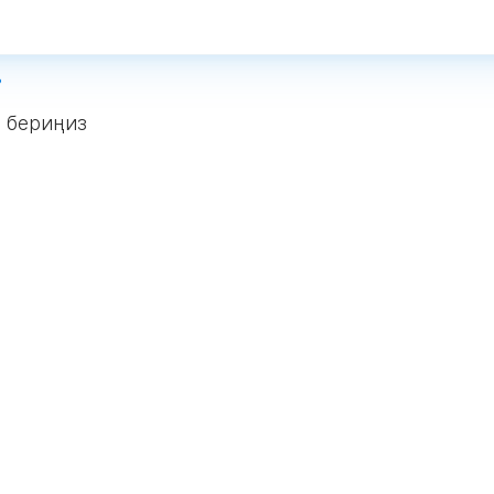
!
п бериңиз