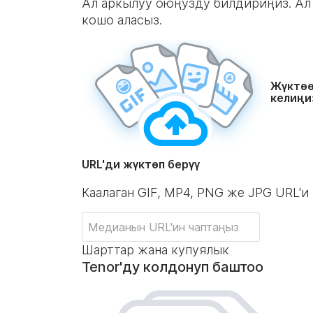
Ал аркылуу оюңузду билдириңиз. Ал 
кошо аласыз.
Жүктөө
келиңи
URL'ди жүктөп берүү
Каалаган GIF, MP4, PNG же JPG URL'и
Шарттар жана купуялык
Tenor'ду колдонуп баштоо