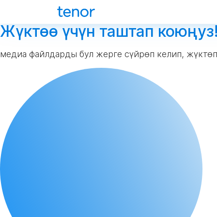
Жүктөө үчүн таштап коюңуз
медиа файлдарды бул жерге сүйрөп келип, жүктө