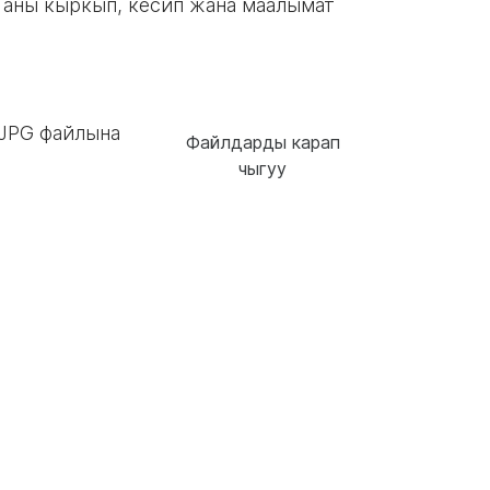
 аны кыркып, кесип жана маалымат
 JPG файлына
Файлдарды карап
чыгуу