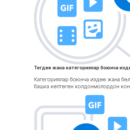
Тегдөө жана категориялар боюнча изд
Категориялар боюнча издөө жана бөл
башка көптөгөн колдонмолордон кон