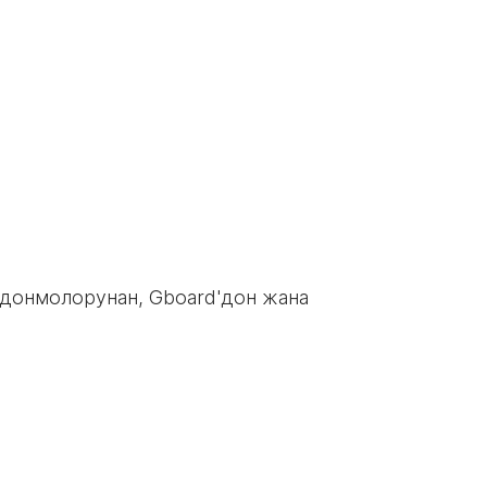
лдонмолорунан, Gboard'дон жана