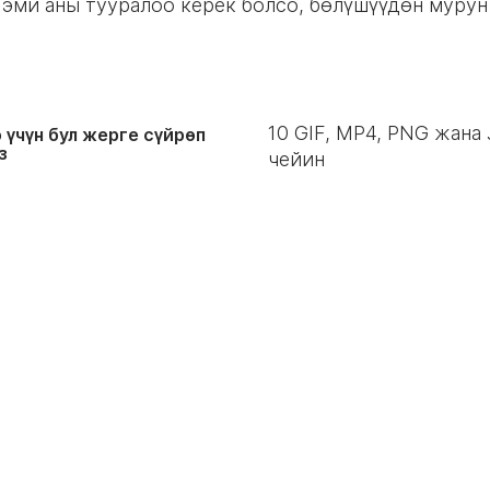
эми аны тууралоо керек болсо, бөлүшүүдөн мурун
10
GIF, MP4, PNG жана
 үчүн бул жерге сүйрөп
з
чейин