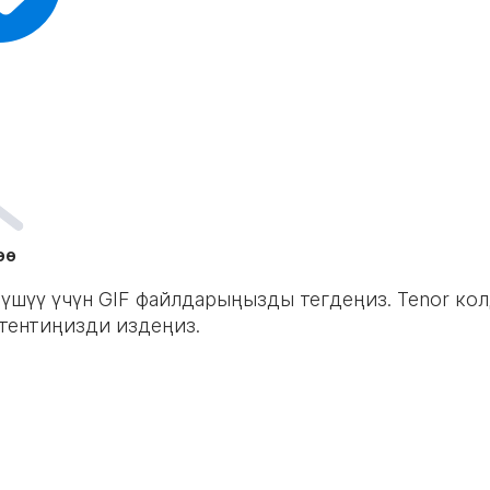
өө
үшүү үчүн GIF файлдарыңызды тегдеңиз. Tenor ко
тентиңизди издеңиз.