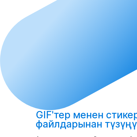
GIF'тер менен стик
файлдарынан
түзүңү