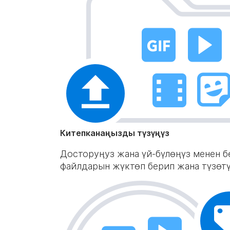
Китепканаңызды түзүңүз
Досторуңуз жана үй-бүлөңүз менен б
файлдарын жүктөп берип жана түзөт