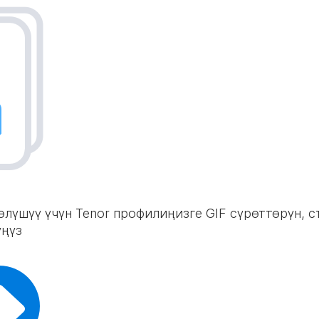
өлүшүү үчүн Tenor профилиңизге GIF сүрөттөрүн,
үңүз