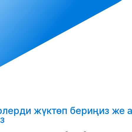
ерлерди
жүктөп бериңиз
же 
з