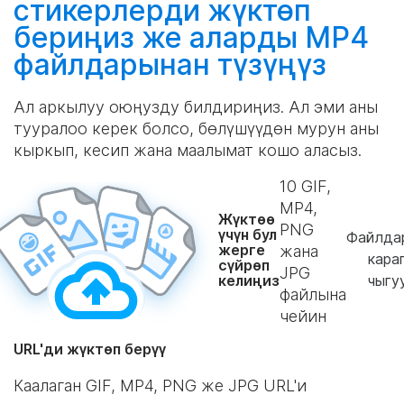
стикерлерди
жүктөп
бериңиз
же аларды MP4
файлдарынан
түзүңүз
Ал аркылуу оюңузду билдириңиз. Ал эми аны
тууралоо керек болсо, бөлүшүүдөн мурун аны
кыркып, кесип жана маалымат кошо аласыз.
10
GIF,
MP4,
Жүктөө
PNG
үчүн бул
Файлда
жерге
жана
кара
сүйрөп
JPG
келиңиз
чыгу
файлына
чейин
URL'ди жүктөп берүү
Каалаган GIF, MP4, PNG же JPG URL'и