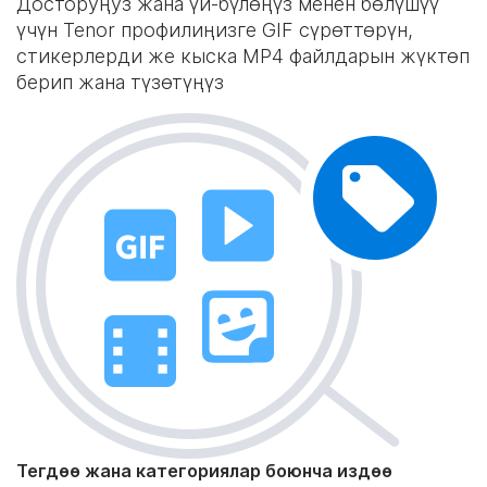
Досторуңуз жана үй-бүлөңүз менен бөлүшүү
үчүн Tenor профилиңизге GIF сүрөттөрүн,
стикерлерди же кыска MP4 файлдарын жүктөп
берип жана түзөтүңүз
Тегдөө жана категориялар боюнча издөө