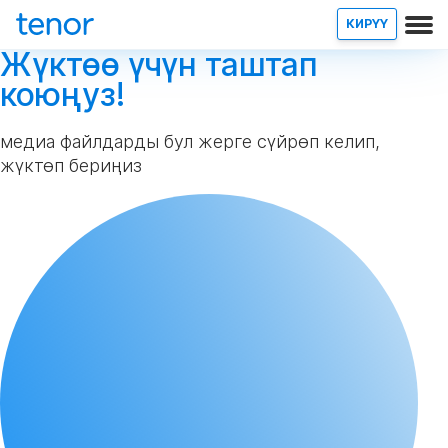
КИРҮҮ
Жүктөө үчүн таштап
коюңуз!
медиа файлдарды бул жерге сүйрөп келип,
жүктөп бериңиз