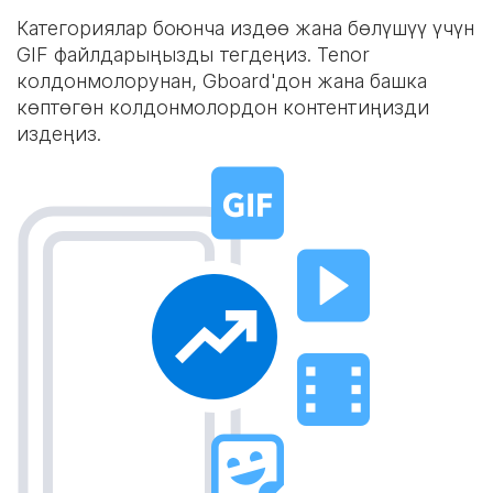
Категориялар боюнча издөө жана бөлүшүү үчүн
GIF файлдарыңызды тегдеңиз. Tenor
колдонмолорунан, Gboard'дон жана башка
көптөгөн колдонмолордон контентиңизди
издеңиз.