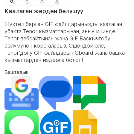
Каалаган жерден бөлүшүү
Жүктөп берген GIF файлдарыңызды каалаган
убакта Tenor кызматтарынан, анын ичинде
Tenor вебсайтынан жана
GIF Баскычтобу
бөлүмүнөн көрө аласыз. Ошондой эле,
Tenor'догу GIF файлдарын Gboard жана башка
кызматтардан издөөгө болот!
Баштадык