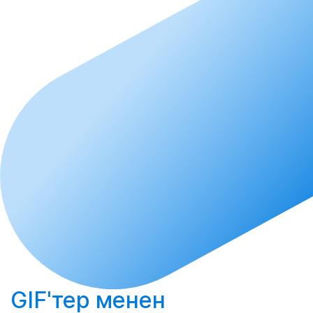
GIF'тер менен