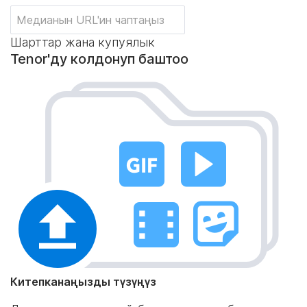
Шарттар жана купуялык
Tenor'ду колдонуп баштоо
Китепканаңызды түзүңүз