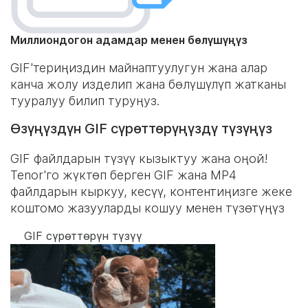
Миллиондогон адамдар менен бөлүшүңүз
GIF'териңиздин майнаптуулугун жана алар
канча жолу изделип жана бөлүшүлүп жатканы
тууралуу билип туруңуз.
Өзүңүздүн GIF сүрөттөрүңүздү түзүңүз
GIF файлдарын түзүү кызыктуу жана оңой!
Tenor'го жүктөп берген GIF жана MP4
файлдарын кыркуу, кесүү, контентиңизге жеке
коштомо жазууларды кошуу менен түзөтүңүз
GIF сүрөттөрүн түзүү