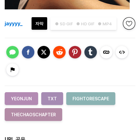
jayyyy_
자막
● SD GIF
● HD GIF
● MP4
YEONJUN
TXT
FIGHTORESCAPE
THECHAOSCHAPTER
URL 공유