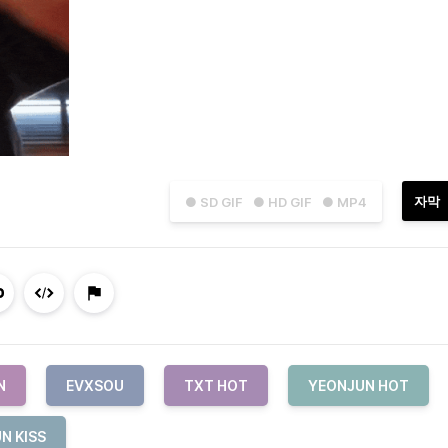
자막
● SD GIF
● HD GIF
● MP4
N
EVXSOU
TXT HOT
YEONJUN HOT
N KISS