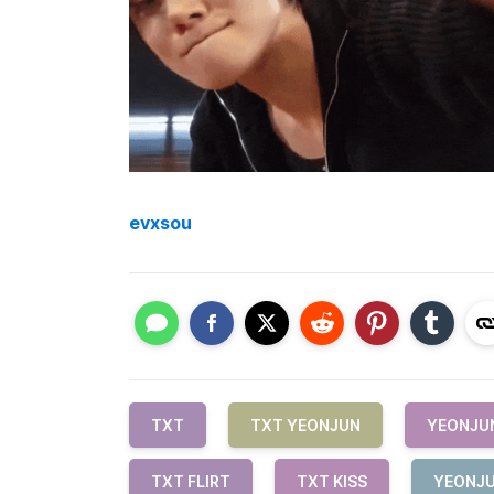
evxsou
TXT
TXT YEONJUN
YEONJU
TXT FLIRT
TXT KISS
YEONJU