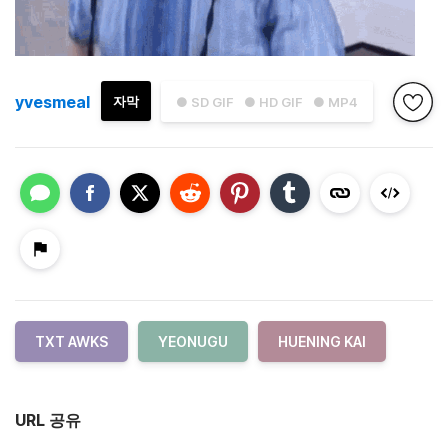
yvesmeal
자막
● SD GIF
● HD GIF
● MP4
TXT AWKS
YEONUGU
HUENING KAI
URL 공유