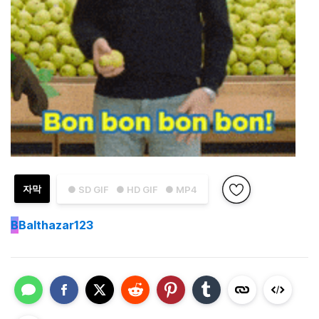
자막
● SD GIF
● HD GIF
● MP4
B
Balthazar123