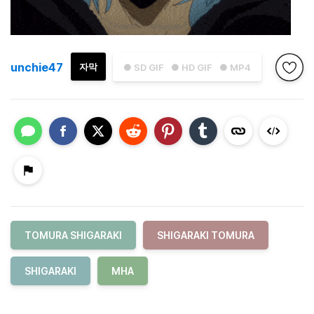
unchie47
자막
● SD GIF
● HD GIF
● MP4
TOMURA SHIGARAKI
SHIGARAKI TOMURA
SHIGARAKI
MHA