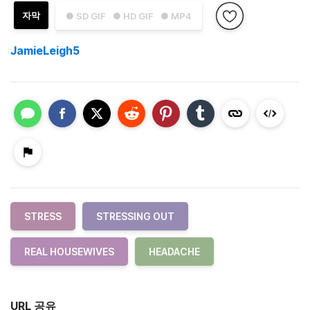
자막
● SD GIF
● HD GIF
● MP4
JamieLeigh5
STRESS
STRESSING OUT
REAL HOUSEWIVES
HEADACHE
URL 공유