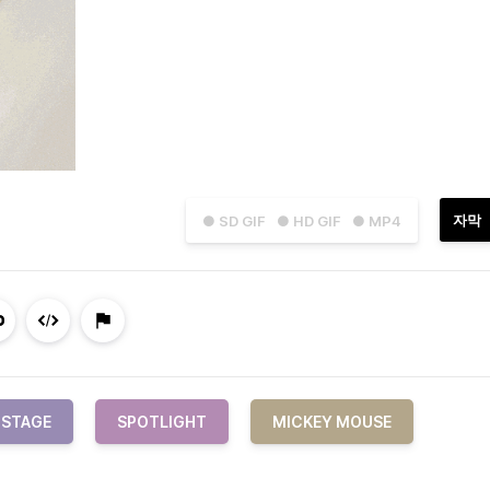
자막
● SD GIF
● HD GIF
● MP4
STAGE
SPOTLIGHT
MICKEY MOUSE